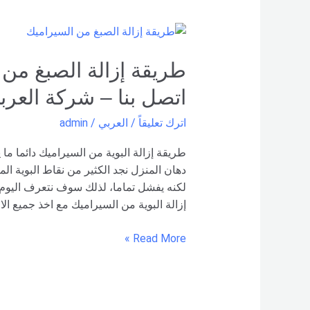
طريقة
إزالة
الصبغ
من
اتصل بنا – شركة العرب
السيراميك
–
اترك تعليقاً
/
العربي
/
admin
0551154864
اتصل
طريقة إزالة البوية من السيراميك دائما ما 
بنا –
دهان المنزل نجد الكثير من نقاط البوية الم
شركة العربي
لكنه يفشل تماما، لذلك سوف نتعرف اليوم 
إزالة البوية من السيراميك مع اخذ جميع ال
Read More »