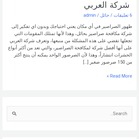
0551154864
شركة العربي
اتصل
6 تعليقات
/
حائل
/
admin
بنا –
شركة العربي
ظهور الصراصير في أي مكان يعني احتياجك وبدون اي تفكير إلى
شركة مكافحة صراصير بحائل، وهذا لأنها تمتلك المقومات التي
تجعلها تقضي على هذه المشكلة من منبعها، وتعرف شركة العربي
على أنها أفضل شركة لمكافحة الصراصير، والتي تعد من أكثر أنواع
الحشرات انتشاراً، وهذا لأن الصرصور الواحد يمكنه أن ينتج أكثر
من 150 صرصور صغير […]
Read More »
S
e
a