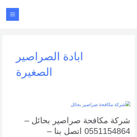
خطي
Main
لى
Menu
لمحتوى
ابادة الصراصير
الصغيرة
شركة
مكافحة
صراصير
شركة مكافحة صراصير بحائل –
بحائل
0551154864 اتصل بنا –
–