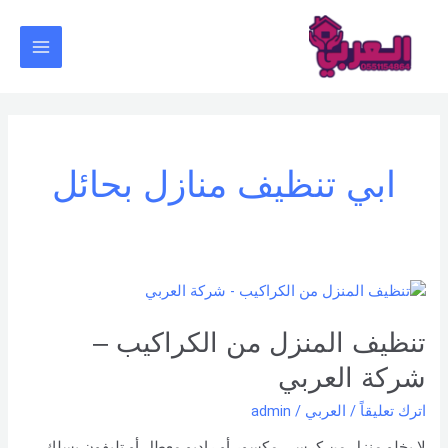
خطي
Main
لى
Menu
لمحتوى
ابي تنظيف منازل بحائل
تنظيف
المنزل
من
تنظيف المنزل من الكراكيب –
الكراكيب
شركة العربي
–
شركة
اترك تعليقاً
/
العربي
/
admin
العربي
لا يخلو منزل من كرسي مكسور أو راديو معطل أو تليفون بسلك