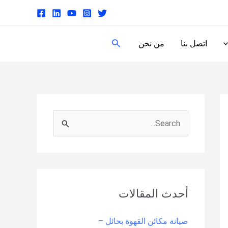
البحث
اتصل بنا
من نحن
S
e
a
r
c
أحدث المقالات
h
صيانة مكائن القهوة بحائل –
f