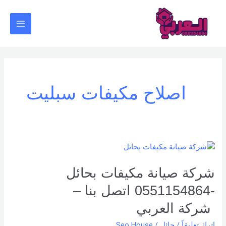
خطي
Main
لى
Menu
لمحتوى
اصلاح مكيفات سبليت
شركة
صيانة
مكيفات
شركة صيانة مكيفات بحائل
بحائل
-0551154864 اتصل بنا –
-0551154864
اتصل
شركة العربي
بنا –
اترك تعليقاً
/
حائل
/
Seo House