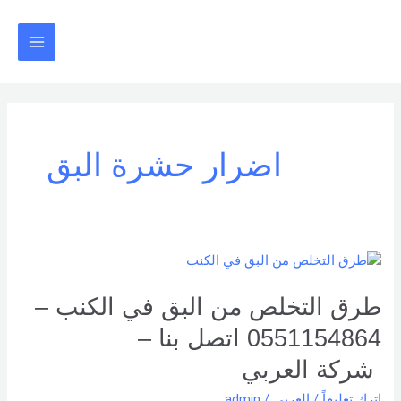
خطي
Main
لى
Menu
لمحتوى
اضرار حشرة البق
طرق
التخلص
من
طرق التخلص من البق في الكنب –
البق
0551154864 اتصل بنا –
في
الكنب
شركة العربي
–
اترك تعليقاً
/
العربي
/
admin