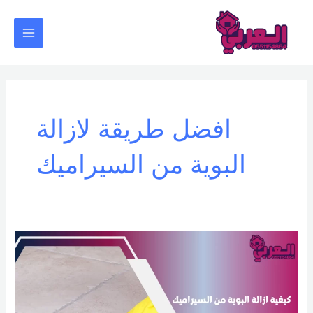
خطي
Main
لى
Menu
لمحتوى
افضل طريقة لازالة
البوية من السيراميك
كيفية
ازالة
البوية
من
السيراميك