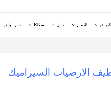
لرياض
الدمام
حائل
سكاكا
حفر الباطن
يف الارضيات السيراميك