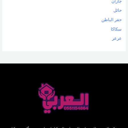
جازان
حائل
حفر الباطن
سكاكا
عرعر