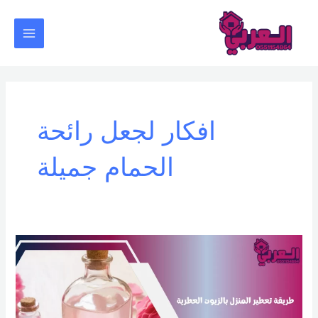
خطي
Main
لى
Menu
لمحتوى
افكار لجعل رائحة
الحمام جميلة
طريقة
تعطير
المنزل
بالزيوت
العطرية