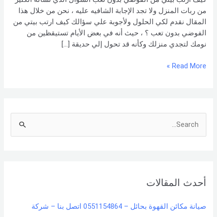
–
من ربات المنزل ولا تجد الإجابة الشافيه عليه ، نحن من خلال هذا
شركة
المقال نقدم لكي الحلول ولأجوبة علي سؤالك كيف ارتب بيتي من
العربي
الفوضي بدون تعب ؟ ، حيث أنه في بعض الأيام تستيقظين من
نومك لتجدي منزلك وكأنه قد تحول إلي حديقة […]
Read More »
S
e
a
r
أحدث المقالات
c
h
صيانة مكائن القهوة بحائل – 0551154864 اتصل بنا – شركة
f