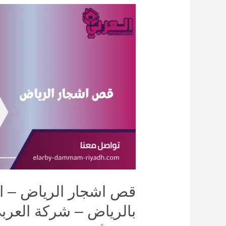
قص
اشجار
الرياض
–
افضل
عمال
قص
إزالة
أشجار
بالرياض
–
شركة
العربي
قص اشجار الرياض – ا
بالرياض – شركة العرب