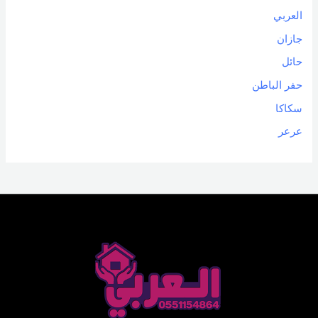
العربي
جازان
حائل
حفر الباطن
سكاكا
عرعر