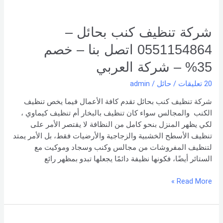
–
خصم
35% –
شركة تنظيف كنب بحائل –
شركة العربي
0551154864 اتصل بنا – خصم
35% – شركة العربي
20 تعليقات
/
حائل
/
admin
شركة تنظيف كنب بحائل تقدم كافة الأعمال فيما يخص تنظيف
الكنب والمجالس سواء كان تنظيف بالبخار أم تنظيف كيماوي ،
لكي يظهر المنزل بنحو كامل من النظافة لا يقتصر الأمر على
تنظيف الأسطح الخشبية والزجاجية والأرضيات فقط، بل الأمر يمتد
لتنظيف المفروشات من مجالس وكنب وسجاد وموكيت مع
الستائر أيضًا، فكونها نظيفة دائمًا يجعلها تبدو بمظهر رائع
Read More »
شركة