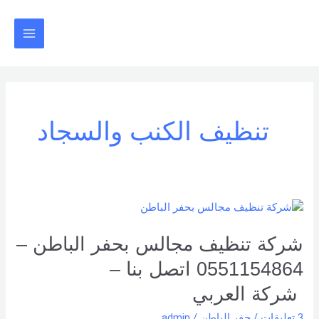
خطي
Main
لى
Menu
لمحتوى
تنظيف الكنب والسجاد
شركة
تنظيف
مجالس
شركة تنظيف مجالس بحفر الباطن –
بحفر
0551154864 اتصل بنا –
الباطن
–
شركة العربي
0551154864
3 تعليقات
/
حفر الباطن
/
admin