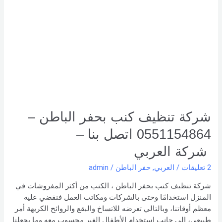
تنظيف
كنب
بحفر
الباطن
–
0551154864
اتصل
بنا –
شركة العربي
شركة تنظيف كنب بحفر الباطن –
0551154864 اتصل بنا –
شركة العربي
2 تعليقات
/
العربي
,
حفر الباطن
/
admin
شركة تنظيف كنب بحفر الباطن ، الكنب من أكثر المفروشات في
المنزل استخدامًا وحتى بالشركات ومكاتب العمل فنقضي عليه
معظم أوقاتنا، وبالتالي تعرضه للاتساخ والبقع والروائح الكريهة أمر
طبيعي، إلى جانب استخدام الأطفال الغير محسوب معه وما يجعلنا