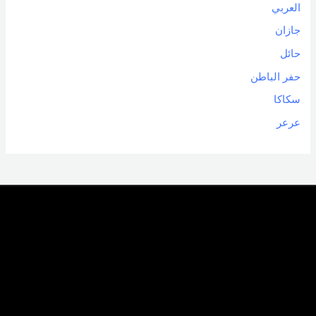
العربي
جازان
حائل
حفر الباطن
سكاكا
عرعر