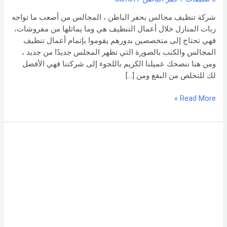
اتصل
بنا –
شركة تنظيف مجالس بحفر الباطن ، المجالس من أصعب ما تواجه
شركة العربي
ربات المنازل خلال أعمال التنظيف هي وما يماثلها من مفروشات،
فهي تحتاج إلى متخصصين بدورهم يقوموا بإتمام أعمال تنظيف
المجالس والكنب بالصورة التي تظهر المجلس جديدًا من جديد ،
ومن هنا ننصحك عميلنا الكريم باللجوء إلى شركتنا فهي الأفضل
لك للتخلص من البقع ومن […]
Read More »
شركة
تنظيف
كنب
بحائل
–
0551154864
اتصل
بنا