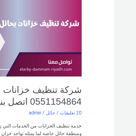
بحائل
خصم
35%
–
0551154864
اتصل
بنا –
شركة العربي
0551154864 اتصل بنا – شركة العربي
20 تعليقات
/
حائل
/
admin
خدمة تنظيف الخزانات من الخدمات التي زاد
ومنطقة حائل خاصة لما يمثله تواجد خزان 