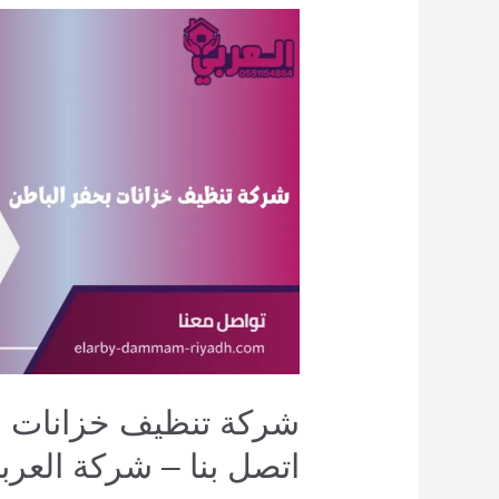
شركة
تنظيف
خزانات
بحفر
الباطن
–
0551154864
اتصل
بنا –
شركة العربي
اتصل بنا – شركة العرب