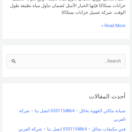
خزانات بسكاكا فإنها الخيار الأمثل لضمان تناول مياه نظيفة طول
الوقت. شركة غسيل خزانات بسكاكا
Read More »
S
e
a
r
أحدث المقالات
c
h
صيانة مكائن القهوة بحائل – 0551154864 اتصل بنا – شركة
f
العربي
o
فني مكيفات بحائل – 0551154864 اتصل بنا – شركة العربي
r