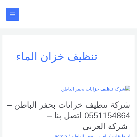
خطي
Main
لى
Menu
لمحتوى
تنظيف خزان الماء
شركة
تنظيف
خزانات
شركة تنظيف خزانات بحفر الباطن –
بحفر
0551154864 اتصل بنا –
الباطن
–
شركة العربي
0551154864
4 تعليقات
/
العربي
,
حفر الباطن
/
admin