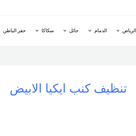
لرياض
الدمام
حائل
سكاكا
حفر الباطن
تنظيف كنب ايكيا الابيض