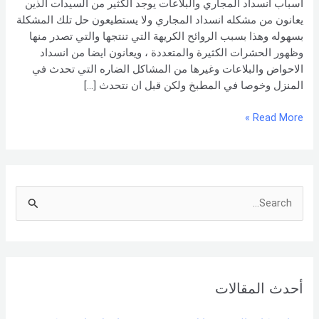
أسباب انسداد المجاري والبلاعات يوجد الكثير من السيدات الذين
وطرق
يعانون من مشكله انسداد المجاري ولا يستطيعون حل تلك المشكلة
حلها
بسهوله وهذا بسبب الروائح الكريهة التي تنتجها والتي تصدر منها
وظهور الحشرات الكثيرة والمتعددة ، ويعانون ايضا من انسداد
الاحواض والبلاعات وغيرها من المشاكل الضاره التي تحدث في
المنزل وخوصا في المطبخ ولكن قبل ان نتحدث […]
Read More »
S
e
a
r
أحدث المقالات
c
h