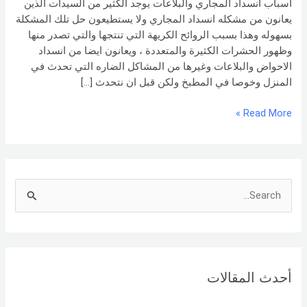
أسباب انسداد المجاري والبلاعات يوجد الكثير من السيدات الذين
وطرق
يعانون من مشكله انسداد المجاري ولا يستطيعون حل تلك المشكلة
حلها
بسهوله وهذا بسبب الروائح الكريهة التي تنتجها والتي تصدر منها
وظهور الحشرات الكثيرة والمتعددة ، ويعانون ايضا من انسداد
الاحواض والبلاعات وغيرها من المشاكل الضاره التي تحدث في
المنزل وخوصا في المطبخ ولكن قبل ان نتحدث […]
Read More »
S
e
a
r
أحدث المقالات
c
h