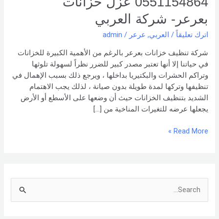
0551154864 عزل خزانات
0551154864
عزل
بعرعر- شركة العربي
خزانات
اترك تعليقاً
/
العربي
,
عرعر
/
admin
بعرعر- شركة العربي
شركة تنظيف خزانات بعرعر بالرغم من الأهمية الكبيرة للخزانات
في حياتنا إلا أنها تعتبر مصدر كبير للضرر نظراً لسهولة تلوثها
وتراكم الحشرات والبكتيريا بداخلها ، ويرجع ذلك بسبب الإهمال في
تنظيفها وتركها لمدة طويلة بدون صيانة ، لذلك يجب الاهتمام
الشديد بتنظيف الخزانات حيث أن وضعها على الأسطع أو الأرض
يجعلها عرضه للتغيرات المناخية من […]
Read More »
S
e