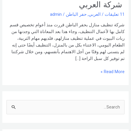
–
شركة العربي
0551154864
11 تعليقات
/
العربي
,
حفر الباطن
/
admin
اتصل
بنا –
شركة تنظيف منازل بحفر الباطن قررت منذ أعوام تخصيص قسم
شركة العربي
كامل بها لأعمال التنظيف، وجاء هذا بعد المعاناة التي وجدنها من
ربات البيوت في عملية تنظيف منازلهم، فلديهم مهام التربية،
الطعام اليومي، الاعتناء بكل من بالمنزل، التنظيف أيضًا حتى إنه
لم يتسنى لهم وقتًا من أجل الاهتمام بأنفسهم، ومن خلال شركتنا
تم توفير كل سبل الراحة […]
Read More »
S
e
a