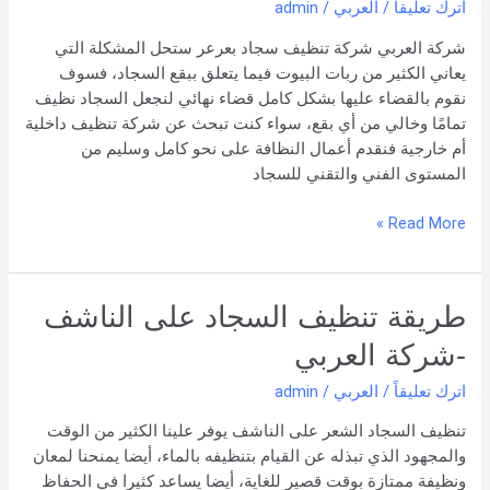
اترك تعليقاً
/
العربي
/
admin
شركة العربي شركة تنظيف سجاد بعرعر ستحل المشكلة التي
يعاني الكثير من ربات البيوت فيما يتعلق ببقع السجاد، فسوف
نقوم بالقضاء عليها بشكل كامل قضاء نهائي لنجعل السجاد نظيف
تمامًا وخالي من أي بقع، سواء كنت تبحث عن شركة تنظيف داخلية
أم خارجية فنقدم أعمال النظافة على نحو كامل وسليم من
المستوى الفني والتقني للسجاد
Read More »
طريقة
طريقة تنظيف السجاد على الناشف
تنظيف
-شركة العربي
السجاد
على
اترك تعليقاً
/
العربي
/
admin
الناشف
تنظيف السجاد الشعر على الناشف يوفر علينا الكثير من الوقت
-شركة
والمجهود الذي تبذله عن القيام بتنظيفه بالماء، أيضا يمنحنا لمعان
العربي
ونظيفة ممتازة بوقت قصير للغاية، أيضا يساعد كثيرا في الحفاظ