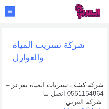
خطي
Main
لى
Menu
لمحتوى
شركة تسريب المياة
والعوازل
شركة
شركة كشف تسربات المياه بعرعر –
كشف
0551154864 اتصل بنا –
تسربات
المياه
شركة العربي
بعرعر