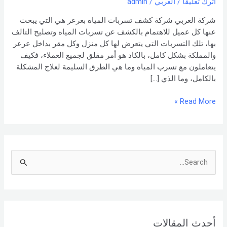
اترك تعليقاً
/
العربي
/
admin
–
0551154864
شركة العربي شركة كشف تسربات المياه بعرعر هي التي يبحث
اتصل
عنها كل عميل للاهتمام بالكشف عن تسربات المياه وتصليح التالف
بنا –
بها، تلك التسربات التي يتعرض لها كل منزل وكل مقر بداخل عرعر
شركة العربي
والمملكة بشكل كامل، بالكاد هو أمر مقلق لجميع العملاء، فكيف
يتعاملون مع تسرب المياه وما هي الطرق السليمة لعلاج المشكلة
بالكامل، وما الذي […]
Read More »
S
e
a
r
أحدث المقالات
c