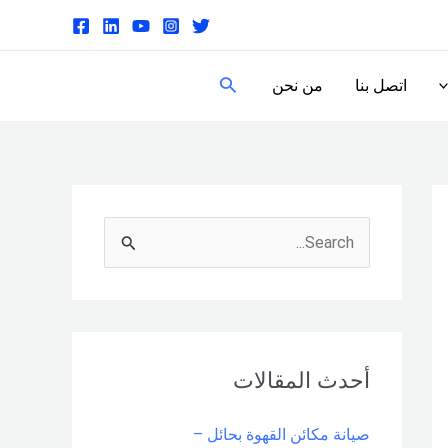
البحث
اتصل بنا
من نحن
S
e
a
r
c
أحدث المقالات
h
صيانة مكائن القهوة بحائل –
f