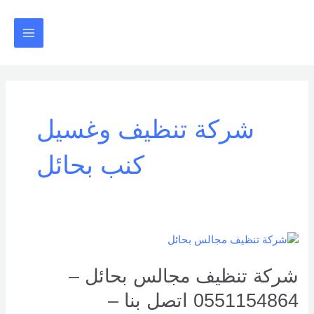
خطي
Main
لى
Menu
لمحتوى
شركة تنظيف وغسيل
كنب بحائل
شركة
تنظيف
مجالس
شركة تنظيف مجالس بحائل –
بحائل
0551154864 اتصل بنا –
–