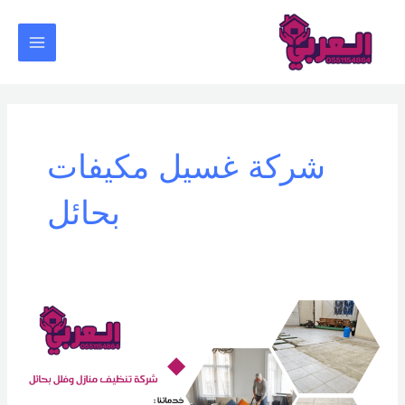
خطي
Main
لى
Menu
لمحتوى
شركة غسيل مكيفات
بحائل
شركة
تنظيف
منازل
وفلل
بحائل