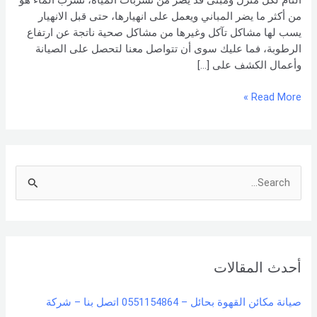
التام لكل منزل ومبنى قد يضر من تسربات المياه، تسرب الماء هو
من أكثر ما يضر المباني ويعمل على انهيارها، حتى قبل الانهيار
يسب لها مشاكل تآكل وغيرها من مشاكل صحية ناتجة عن ارتفاع
الرطوبة، فما عليك سوى أن تتواصل معنا لتحصل على الصيانة
وأعمال الكشف على […]
Read More »
S
e
a
r
أحدث المقالات
c
h
صيانة مكائن القهوة بحائل – 0551154864 اتصل بنا – شركة
f