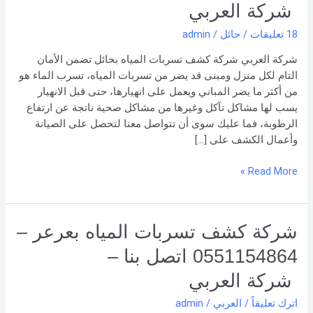
–
شركة العربي
0551154864
18 تعليقات
/
حائل
/
admin
اتصل
بنا –
شركة العربي شركة كشف تسربات المياه بحائل تضمن الأمان
شركة العربي
التام لكل منزل ومبنى قد يضر من تسربات المياه، تسرب الماء هو
من أكثر ما يضر المباني ويعمل على انهيارها، حتى قبل الانهيار
يسب لها مشاكل تآكل وغيرها من مشاكل صحية ناتجة عن ارتفاع
الرطوبة، فما عليك سوى أن تتواصل معنا لتحصل على الصيانة
وأعمال الكشف على […]
Read More »
شركة
شركة كشف تسربات المياه بعرعر –
كشف
0551154864 اتصل بنا –
تسربات
المياه
شركة العربي
بعرعر
اترك تعليقاً
/
العربي
/
admin
–