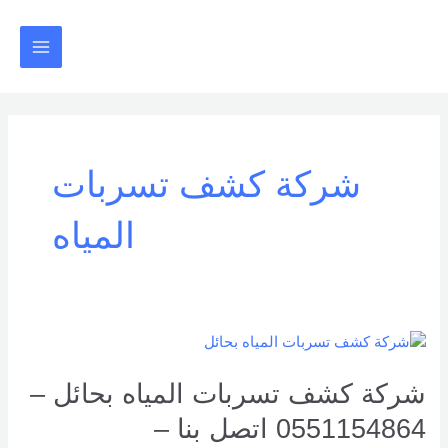
خطي
Main
لى
Menu
لمحتوى
شركة كشف تسربات
المياه
شركة
كشف
تسربات
شركة كشف تسربات المياه بحائل –
المياه
0551154864 اتصل بنا –
بحائل