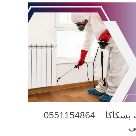
شركة مكافحة حشرات بسكاكا – 0551154864
ي