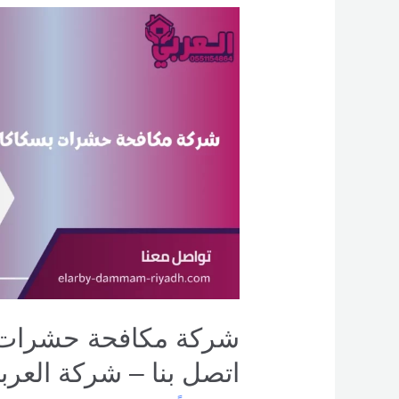
شركة
مكافحة
حشرات
بسكاكا
–
0551154864
اتصل
بنا –
شركة العربي
اتصل بنا – شركة العرب