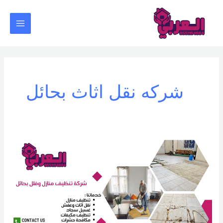
خطي
Main
لى
Menu
لمحتوى
شركه نقل اثاث بحائل
شركة
تنظيف
منازل
وفلل
بحائل
–
0531459153