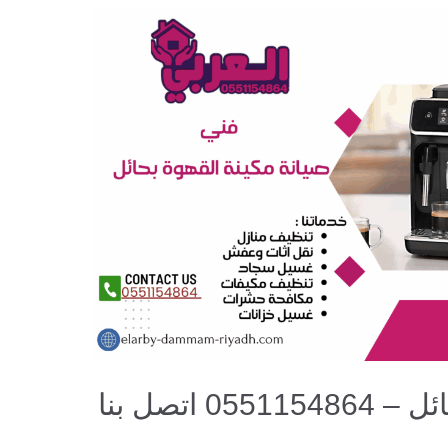
صيانة مكائن القهوة بحائل – 0551154864 اتصل بنا