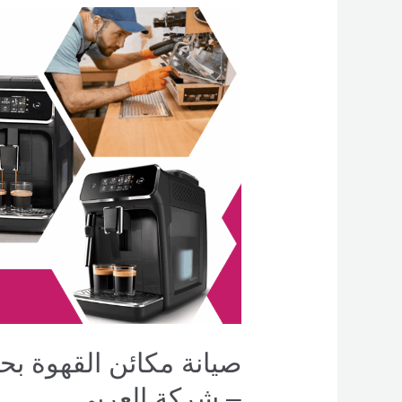
صيانة
مكائن
القهوة
بحائل
–
0551154864
اتصل
بنا
–
شركة
العربي
– شركة العربي