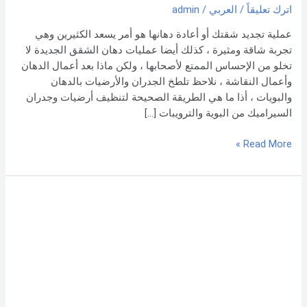
–
اترك تعليقاً
/
العربي
/
admin
شركة
عملية تجديد شقتك أو أعادة دهانها هو أمر يسعد الكثيرين وهي
العربي
تجربة شاقة ومثيرة ، كذلك أيضا عمليات دهان الشقق الجديدة لا
تخلو من الإحساس الممتع لأصحابها ، ولكن ماذا بعد أعمال الدهان
وأعمال النقاشة ، نلاحظ تلطخ الجدران والأرضيات بالدهان
والبويات ، أذا ما هي الطريقة الصحيحة لتنظيف أرضيات وجدران
السيراميك من البوية والترويبات […]
Read More »
طريقة
إزالة
الصبغ
من
السيراميك
–
0551154864