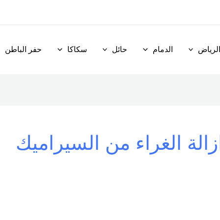
لرياض
الدمام
حائل
سكاكا
حفر الباطن
الة الغراء من السيراميك