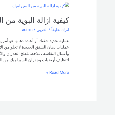
كيفية
ازالة
البوية
كيفية ازالة البوية من 
من
اترك تعليقاً
/
العربي
/
admin
السيراميك
–
عملية تجديد شقتك أو أعادة دهانها هو أمر 
شركة
عمليات دهان الشقق الجديدة لا تخلو من الإ
العربي
وأعمال النقاشة ، نلاحظ تلطخ الجدران والأ
لتنظيف أرضيات وجدران السيراميك من البوي
Read More »