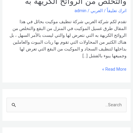
والتخلص من الروائح الكريهة به
البقع
والتخلص
اترك تعليقاً
/
العربي
/
admin
من
تقدم لكم شركة العربي شركة تنظيف موكيت بحائل في هذا
الروائح
المقال طرق غسيل الموكيت في المنزل من البقع والتخلص من
الكريهة
الروائح الكريهة به التي نتعرض لها والتي ليست بالأمر السهل ، بل
به
هناك الكثير من المحاولات التي تقوم بها ربات البيوت والعاملين
بداخلها لتنظيف السجاد و الموكيت من البقع التي تعرض لها
وجميعها يبوء بالفشل […]
Read More »
S
e
a
r