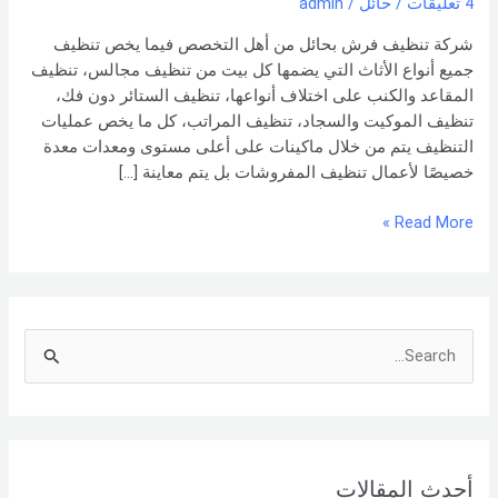
4 تعليقات
/
حائل
/
admin
0551154864
اتصل
شركة تنظيف فرش بحائل من أهل التخصص فيما يخص تنظيف
بنا –
جميع أنواع الأثاث التي يضمها كل بيت من تنظيف مجالس، تنظيف
شركة العربي
المقاعد والكنب على اختلاف أنواعها، تنظيف الستائر دون فك،
تنظيف الموكيت والسجاد، تنظيف المراتب، كل ما يخص عمليات
التنظيف يتم من خلال ماكينات على أعلى مستوى ومعدات معدة
خصيصًا لأعمال تنظيف المفروشات بل يتم معاينة […]
Read More »
S
e
a
r
أحدث المقالات
c