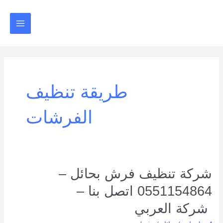
خطي
Main
لى
Menu
لمحتوى
طريقة تنظيف
الفرشات
شركة
شركة تنظيف فرش بحائل –
تنظيف
0551154864 اتصل بنا –
فرش
بحائل
شركة العربي
–