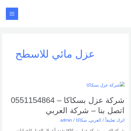
خطي
Main
لى
Menu
لمحتوى
عزل مائي للاسطح
شركة
عزل
بسكاكا
شركة عزل بسكاكا – 0551154864
–
اتصل بنا – شركة العربي
0551154864
اتصل
اترك تعليقاً
/
العربي
,
سكاكا
/
admin
بنا –
شركة العربي شركة عزل بسكاكا تقدم أعمال العزل للخزانات،