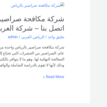
شركة
مكافحة
صراصير
بالرياض
اتصل بنا – شركة العرب
–
0551154864
تعليق واحد
/
الرياض
,
العربي
/
admin
اتصل
بنا –
شركة مكافحة صراصير بالرياض واحدة من
شركة العربي
عام، الصراصير من الحشرات التي تحتاج إلى
المعالجة النهائية لها، وهو ما لا يتوافر با
وذلك لأنها لا تقوم بالدراسة الشاملة والواف
Read More »