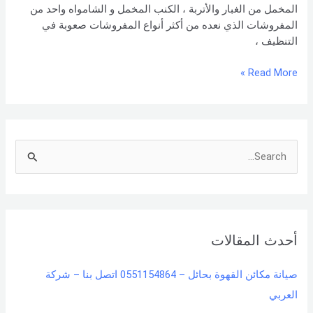
المخمل من الغبار والأتربة ، الكنب المخمل و الشامواه واحد من
المفروشات الذي نعده من أكثر أنواع المفروشات صعوبة في
التنظيف ،
Read More »
S
e
a
r
أحدث المقالات
c
h
صيانة مكائن القهوة بحائل – 0551154864 اتصل بنا – شركة
f
العربي
o