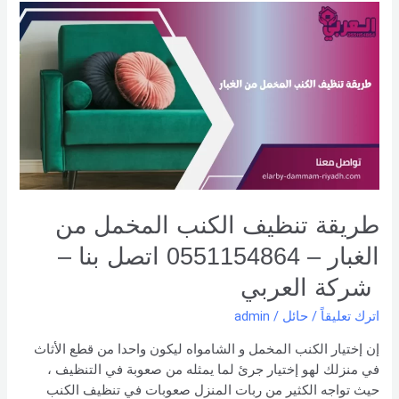
طريقة
تنظيف
الكنب
المخمل
من
الغبار
–
0551154864
اتصل
بنا –
شركة العربي
طريقة تنظيف الكنب المخمل من
الغبار – 0551154864 اتصل بنا –
شركة العربي
اترك تعليقاً
/
حائل
/
admin
إن إختيار الكنب المخمل و الشامواه ليكون واحدا من قطع الأثاث
في منزلك لهو إختيار جرئ لما يمثله من صعوبة في التنظيف ،
حيث تواجه الكثير من ربات المنزل صعوبات في تنظيف الكنب