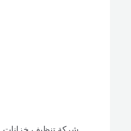
شركة
تنظيف
خزانات
بحائل
خصم
35%
–
0551154864
اتصل
بنا –
شركة العربي