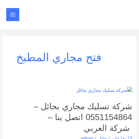
خطي
Main
لى
Menu
لمحتوى
فتح مجاري المطبخ
شركة
تسليك
مجاري
شركة تسليك مجاري بحائل –
بحائل
0551154864 اتصل بنا –
–
0551154864
شركة العربي
اتصل
15 تعليقات
/
حائل
/
admin