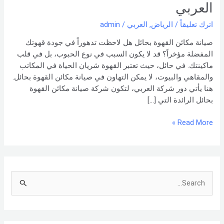
0551154864
العربي
اتصل
اترك تعليقاً
/
الرياض
,
العربي
/
admin
بنا
–
صيانة مكائن القهوة بحائل هل لاحظت تدهوراً في جودة قهوتك
شركة
المفضلة مؤخراً؟ قد لا يكون السبب في نوع الحبوب، بل في قلب
العربي
ماكينتك. في حائل، حيث تعتبر القهوة شريان الحياة في المكاتب
والمقاهي والبيوت، لا يمكن التهاون في صيانة مكائن القهوة بحائل.
هنا يأتي دور شركة العربي، لتكون شركة صيانة مكائن القهوة
بحائل الرائدة التي […]
Read More »
S
e
a