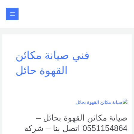
خطي
Main
لى
Menu
لمحتوى
فني صيانة مكائن
القهوة حائل
صيانة
مكائن
القهوة
صيانة مكائن القهوة بحائل –
بحائل
0551154864 اتصل بنا – شركة
–