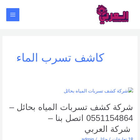
خطي
Main
لى
Menu
لمحتوى
كاشف تسرب الماء
شركة
كشف
تسربات
شركة كشف تسربات المياه بحائل –
المياه
0551154864 اتصل بنا –
بحائل
–
شركة العربي
0551154864
18 تعليقات
/
حائل
/
admin