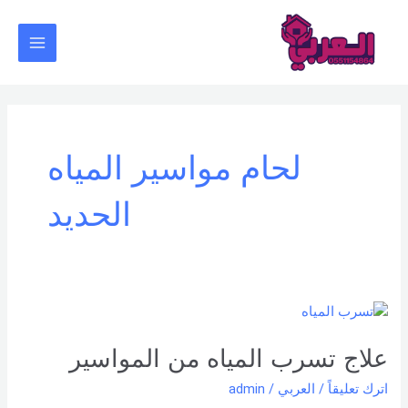
خطي
Main
لى
Menu
لمحتوى
لحام مواسير المياه
الحديد
علاج
تسرب
المياه
علاج تسرب المياه من المواسير
من
اترك تعليقاً
/
العربي
/
admin
المواسير