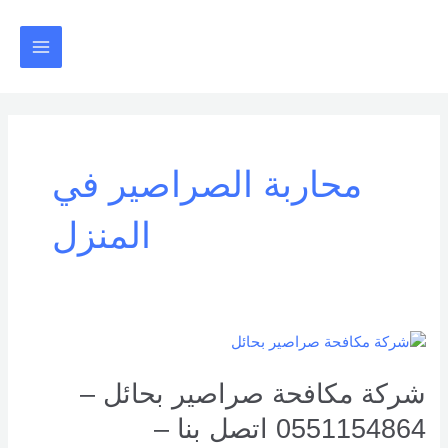
خطي
Main
لى
Menu
لمحتوى
محاربة الصراصير في
المنزل
شركة
مكافحة
صراصير
شركة مكافحة صراصير بحائل –
بحائل
0551154864 اتصل بنا –
–