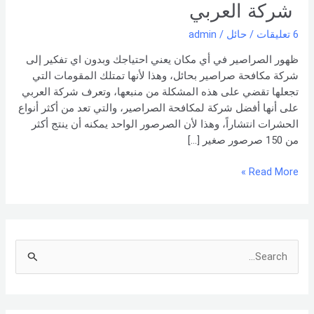
0551154864
شركة العربي
اتصل
6 تعليقات
/
حائل
/
admin
بنا –
شركة العربي
ظهور الصراصير في أي مكان يعني احتياجك وبدون اي تفكير إلى
شركة مكافحة صراصير بحائل، وهذا لأنها تمتلك المقومات التي
تجعلها تقضي على هذه المشكلة من منبعها، وتعرف شركة العربي
على أنها أفضل شركة لمكافحة الصراصير، والتي تعد من أكثر أنواع
الحشرات انتشاراً، وهذا لأن الصرصور الواحد يمكنه أن ينتج أكثر
من 150 صرصور صغير […]
Read More »
S
e
a