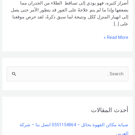
أضرار كثيره، فهو يودي إلى تساقط الطلاء من الجدران مما
يضعفها وإذا ما لم يتم علاجهُ على الفور قد يتطور الأمر حتى يصل
إلى انهيار المنزل ككل. ونتيجة لما سبق ذكرهُ، لقد حرص موقعنا
على […]
Read More »
S
e
a
r
أحدث المقالات
c
h
صيانة مكائن القهوة بحائل – 0551154864 اتصل بنا – شركة
f
العربي