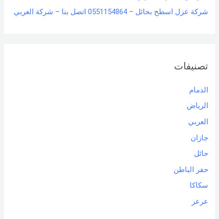
شركة عزل اسطح بحائل – 0551154864 اتصل بنا – شركة العربي
تصنيفات
الدمام
الرياض
العربي
جازان
حائل
حفر الباطن
سكاكا
عرعر