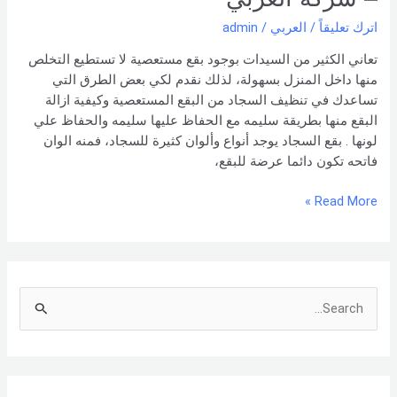
من
البقع
اترك تعليقاً
/
العربي
/
admin
المستعصية
تعاني الكثير من السيدات بوجود بقع مستعصية لا تستطيع التخلص
–
منها داخل المنزل بسهولة، لذلك نقدم لكي بعض الطرق التي
شركة
تساعدك في تنظيف السجاد من البقع المستعصية وكيفية ازالة
العربي
البقع منها بطريقة سليمه مع الحفاظ عليها سليمه والحفاظ علي
لونها . بقع السجاد يوجد أنواع وألوان كثيرة للسجاد، فمنه الوان
فاتحه تكون دائما عرضة للبقع،
Read More »
S
e
a
r