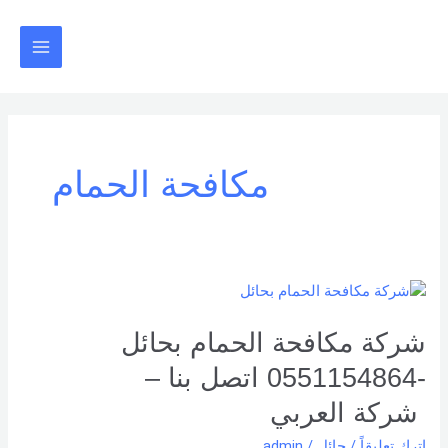
خطي
Main
لى
Menu
لمحتوى
مكافحة الحمام
شركة
مكافحة
الحمام
شركة مكافحة الحمام بحائل
بحائل
-0551154864 اتصل بنا –
-0551154864
اتصل
شركة العربي
بنا –
اترك تعليقاً
/
حائل
/
admin