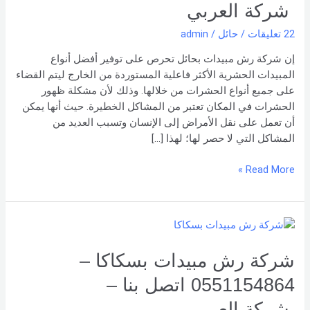
0551154864
شركة العربي
اتصل
22 تعليقات
/
حائل
/
admin
بنا –
شركة العربي
إن شركة رش مبيدات بحائل تحرص على توفير أفضل أنواع
المبيدات الحشرية الأكثر فاعلية المستوردة من الخارج ليتم القضاء
على جميع أنواع الحشرات من خلالها. وذلك لأن مشكلة ظهور
الحشرات في المكان تعتبر من المشاكل الخطيرة. حيث أنها يمكن
أن تعمل على نقل الأمراض إلى الإنسان وتسبب العديد من
المشاكل التي لا حصر لها؛ لهذا […]
Read More »
شركة
رش
مبيدات
شركة رش مبيدات بسكاكا –
بسكاكا
0551154864 اتصل بنا –
–
0551154864
شركة العربي