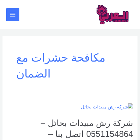
خطي
Main
لى
Menu
لمحتوى
مكافحة حشرات مع
الضمان
شركة
رش
مبيدات
شركة رش مبيدات بحائل –
بحائل
0551154864 اتصل بنا –
–