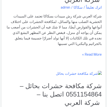
اتصل
اترك تعليقاً
/
سكاكا
/
admin
بنا –
شركة العربي
شركة العربي شركة رش مبيدات بسكاكا تعتمد على المبيدات
الحشرية الصلب منها والسائل، لمكافحة الحشرات على اختلاف
أنواعها والقوارض أيضًا، مما لا شك فيه أن الحشرات من أصعب ما
يمكن أن يواجه أي منزل، فبغض النظر عن المظهر البشع الذي
نجده في تلك الكائنات إلا أنها تولد أضرارًا جسيمة فيما يتعلق
بالجراثيم والبكتريا التي تسببها
Read More »
شركة
مكافحة
حشرات
شركة مكافحة حشرات بحائل –
بحائل
0551154864 اتصل بنا –
–
0551154864
شركة العربي
اتصل