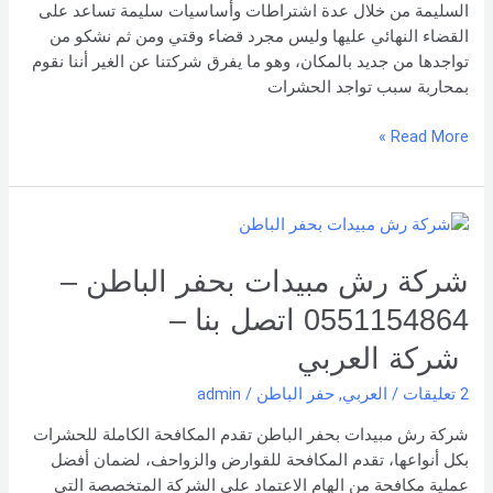
السليمة من خلال عدة اشتراطات وأساسيات سليمة تساعد على
القضاء النهائي عليها وليس مجرد قضاء وقتي ومن ثم نشكو من
تواجدها من جديد بالمكان، وهو ما يفرق شركتنا عن الغير أننا نقوم
بمحاربة سبب تواجد الحشرات
Read More »
شركة
رش
مبيدات
شركة رش مبيدات بحفر الباطن –
بحفر
0551154864 اتصل بنا –
الباطن
–
شركة العربي
0551154864
2 تعليقات
/
العربي
,
حفر الباطن
/
admin
اتصل
بنا –
شركة رش مبيدات بحفر الباطن تقدم المكافحة الكاملة للحشرات
شركة العربي
بكل أنواعها، تقدم المكافحة للقوارض والزواحف، لضمان أفضل
عملية مكافحة من الهام الاعتماد على الشركة المتخصصة التي