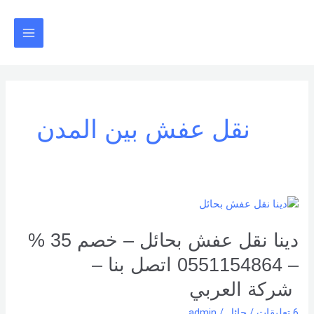
خطي
Main
لى
Menu
لمحتوى
نقل عفش بين المدن
دينا
نقل
عفش
دينا نقل عفش بحائل – خصم 35 %
بحائل
– 0551154864 اتصل بنا –
–
خصم
شركة العربي
35
6 تعليقات
/
حائل
/
admin