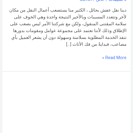
%
–
دينا نقل عفش بحائل ، الكثير منا يستصعب أعمال النقل من مكان
0551154864
لأخر وتتعدد المسببات وبالأخير النتيجة واحدة وهي الخوف على
اتصل
سلامة المقتنى المنقول، ولكن مع شركتنا الأمر ليس بصعب على
بنا –
الإطلاق وذلك لأننا نعتمد على مجموعة عوامل ومقومات بدورها
شركة العربي
تنفذ الخدمة المطلوبة بسلاسة وسهولة دون أن يشعر العميل بأي
مصاعب، فبدايةً من فك الأثاث […]
Read More »
شركة
نقل
عفش
بحفر
الباطن
–
0551154864
اتصل