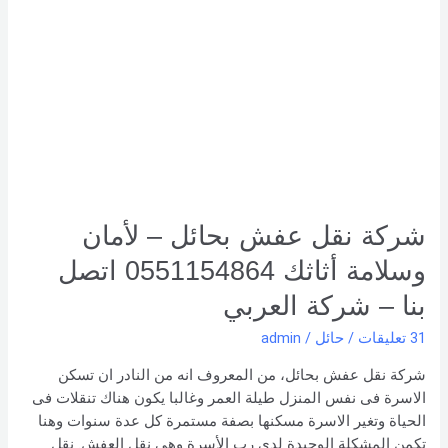
نقل
عفش
بحائل
–
لأمان
وسلامة
أثاثك
0551154864
اتصل
بنا –
شركة نقل عفش بحائل – لأمان
شركة العربي
وسلامة أثاثك 0551154864 اتصل
بنا – شركة العربي
31 تعليقات
/
حائل
/
admin
شركة نقل عفش بحائل، من المعروف انه من النادر ان تسكن
الاسرة فى نفس المنزل طيلة العمر وغالبا يكون هناك تنقلات فى
الحياة وتغير الاسرة مسكنها بصفة مستمرة كل عدة سنوات وهنا
تكمن المشكلة الوحيدة لدى رب الأسرة وهى نقل العفش. نقل