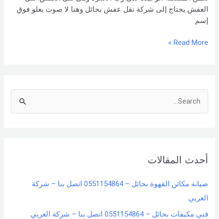
العفش يحتاج إلى شركة نقل عفش بحائل وهنا لا صوت يعلو فوق
إسم
Read More »
S
e
a
r
أحدث المقالات
c
h
صيانة مكائن القهوة بحائل – 0551154864 اتصل بنا – شركة
f
العربي
o
فني مكيفات بحائل – 0551154864 اتصل بنا – شركة العربي
r