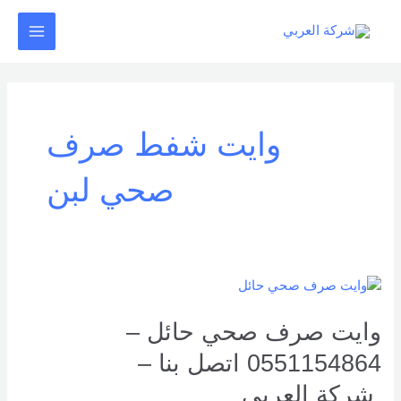
خطي
Main
لى
Menu
لمحتوى
وايت شفط صرف
صحي لبن
وايت
صرف
صحي
وايت صرف صحي حائل –
حائل
0551154864 اتصل بنا –
–
0551154864
شركة العربي