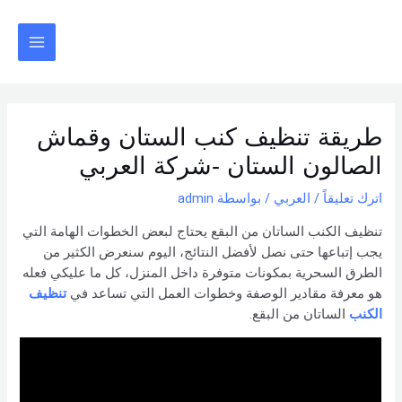
خطي
Post
Main
لى
navigation
Menu
لمحتوى
طريقة تنظيف كنب الستان وقماش
الصالون الستان -شركة العربي
اترك تعليقاً
/
العربي
/ بواسطة
admin
تنظيف الكنب الساتان من البقع يحتاج لبعض الخطوات الهامة التي
يجب إتباعها حتى نصل لأفضل النتائج، اليوم سنعرض الكثير من
الطرق السحرية بمكونات متوفرة داخل المنزل، كل ما عليكي فعله
هو معرفة مقادير الوصفة وخطوات العمل التي تساعد في
تنظيف
الكنب
الساتان من البقع.