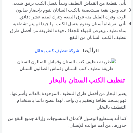
نأتي بقطعة من القماش النظيف ونبدأ بغسل الكنب برفق شديد.
عند وجود بقعة مستعصية بالكنب الساتان نقوم بإحضار صابون
الوجه وفرك القليل منه فوق البقعة وتترك لمدة عشر دقائق.
نأتي بفرشاة أسنان ونقوم بغسل الكنب بها جيدا ثم يتم تشطفيه
بماء نظيف ويعرض للهواء للجفاف فهذه الطريقة من أفضل طرق
تنظيف الكنب الساتان من البقع.
اقرأ أيضا :
شركة تنظيف كنب بحائل
طريقة تنظيف كنب الستان وقماش الصالون الستان
تنظيف الكنب الستان بالبخار
يعتبر البخار من أفضل طرق التنظيف الموجودة بالعالم وأسرعها،
فهو يمنحنا نظافة وتعقيم بأن واحد، لهذا ننصح دائما باستخدام
التنظيف بالبخار.
كما أنه يستطيع الوصول لأعماق المنسوجات وإزالة جميع البقع من
جذورها، من أهم فوائده للإنسان.